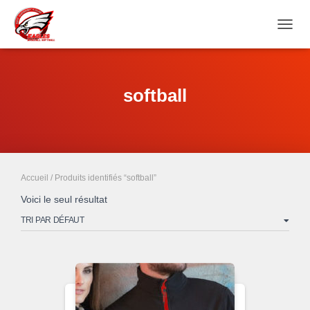
DÉPL
LA
NAVIG
softball
Accueil
/ Produits identifiés “softball”
Voici le seul résultat