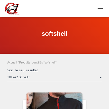
DÉPL
LA
NAVIG
softshell
Accueil
/ Produits identifiés “softshell”
Voici le seul résultat