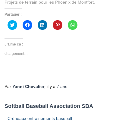
Projets de terrain pour les Phoenix de Montfort.
Partager :
Cliquez
Cliquez
Cliquez
Cliquez
Cliquez
pour
pour
pour
pour
pour
partager
partager
partager
partager
partager
sur
sur
sur
sur
sur
Twitter(ouvre
Facebook(ouvre
LinkedIn(ouvre
Pinterest(ouvre
WhatsApp(ouvre
dans
dans
dans
dans
dans
J’aime ça :
une
une
une
une
une
nouvelle
nouvelle
nouvelle
nouvelle
nouvelle
chargement…
fenêtre)
fenêtre)
fenêtre)
fenêtre)
fenêtre)
Par
Yanni Chevalier
, il y a
7 ans
Softball Baseball Association SBA
Créneaux entrainements baseball