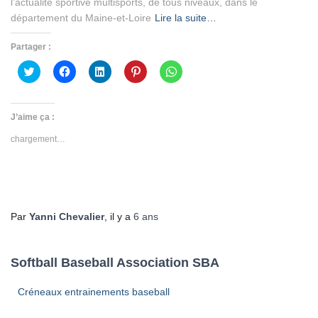
l’actualité sportive multisports, de tous niveaux, dans le
département du Maine-et-Loire
Lire la suite…
Partager :
Cliquez
Cliquez
Cliquez
Cliquez
Cliquez
pour
pour
pour
pour
pour
partager
partager
partager
partager
partager
sur
sur
sur
sur
sur
Twitter(ouvre
Facebook(ouvre
LinkedIn(ouvre
Pinterest(ouvre
WhatsApp(ouvre
dans
dans
dans
dans
dans
J’aime ça :
une
une
une
une
une
nouvelle
nouvelle
nouvelle
nouvelle
nouvelle
chargement…
fenêtre)
fenêtre)
fenêtre)
fenêtre)
fenêtre)
Par
Yanni Chevalier
, il y a
6 ans
Softball Baseball Association SBA
Créneaux entrainements baseball