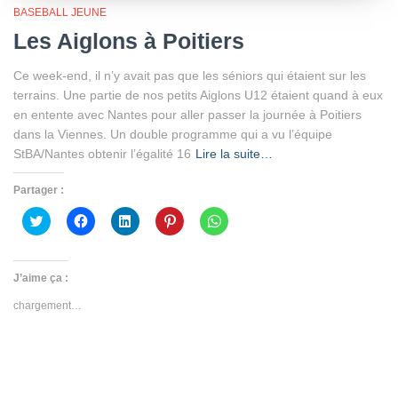
BASEBALL JEUNE
Les Aiglons à Poitiers
Ce week-end, il n’y avait pas que les séniors qui étaient sur les
terrains. Une partie de nos petits Aiglons U12 étaient quand à eux
en entente avec Nantes pour aller passer la journée à Poitiers
dans la Viennes. Un double programme qui a vu l’équipe
StBA/Nantes obtenir l’égalité 16
Lire la suite…
Partager :
Cliquez
Cliquez
Cliquez
Cliquez
Cliquez
pour
pour
pour
pour
pour
partager
partager
partager
partager
partager
sur
sur
sur
sur
sur
Twitter(ouvre
Facebook(ouvre
LinkedIn(ouvre
Pinterest(ouvre
WhatsApp(ouvre
dans
dans
dans
dans
dans
J’aime ça :
une
une
une
une
une
nouvelle
nouvelle
nouvelle
nouvelle
nouvelle
chargement…
fenêtre)
fenêtre)
fenêtre)
fenêtre)
fenêtre)