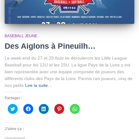
BASEBALL JEUNE
Des Aiglons à Pineuilh…
Le week-end du 27 et 29 Août se dérouleront les Little League
Baseball pour les 12U et les 15U. La ligue Pays de la Loire y est
bien représentée avec une équipe composée de joueurs des
différents clubs des Pays de la Loire. Parmis ces joueurs, cinq de
nos petits
Lire la suite…
Partager :
Cliquez
Cliquez
Cliquez
Cliquez
Cliquez
pour
pour
pour
pour
pour
partager
partager
partager
partager
partager
sur
sur
sur
sur
sur
Twitter(ouvre
Facebook(ouvre
LinkedIn(ouvre
Pinterest(ouvre
WhatsApp(ouvre
dans
dans
dans
dans
dans
J’aime ça :
une
une
une
une
une
nouvelle
nouvelle
nouvelle
nouvelle
nouvelle
chargement…