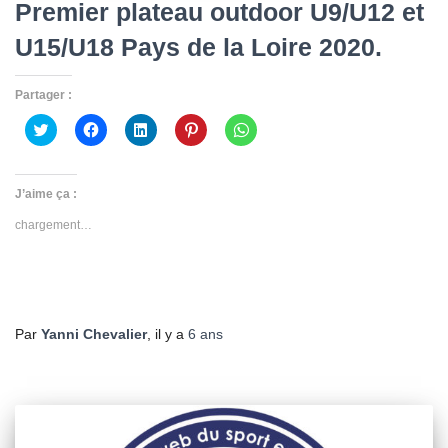
Premier plateau outdoor U9/U12 et
U15/U18 Pays de la Loire 2020.
Partager :
Cliquez
Cliquez
Cliquez
Cliquez
Cliquez
pour
pour
pour
pour
pour
partager
partager
partager
partager
partager
sur
sur
sur
sur
sur
Twitter(ouvre
Facebook(ouvre
LinkedIn(ouvre
Pinterest(ouvre
WhatsApp(ouvre
dans
dans
dans
dans
dans
J’aime ça :
une
une
une
une
une
nouvelle
nouvelle
nouvelle
nouvelle
nouvelle
chargement…
fenêtre)
fenêtre)
fenêtre)
fenêtre)
fenêtre)
Par
Yanni Chevalier
, il y a
6 ans