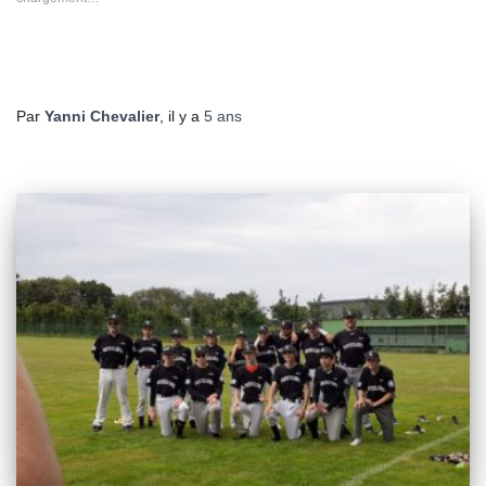
fenêtre)
fenêtre)
fenêtre)
fenêtre)
fenêtre)
Par
Yanni Chevalier
, il y a
5 ans