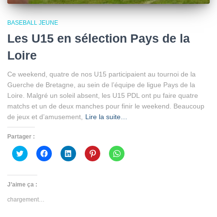
BASEBALL JEUNE
Les U15 en sélection Pays de la
Loire
Ce weekend, quatre de nos U15 participaient au tournoi de la
Guerche de Bretagne, au sein de l’équipe de ligue Pays de la
Loire. Malgré un soleil absent, les U15 PDL ont pu faire quatre
matchs et un de deux manches pour finir le weekend. Beaucoup
de jeux et d’amusement,
Lire la suite…
Partager :
Cliquez
Cliquez
Cliquez
Cliquez
Cliquez
pour
pour
pour
pour
pour
partager
partager
partager
partager
partager
sur
sur
sur
sur
sur
Twitter(ouvre
Facebook(ouvre
LinkedIn(ouvre
Pinterest(ouvre
WhatsApp(ouvre
dans
dans
dans
dans
dans
J’aime ça :
une
une
une
une
une
nouvelle
nouvelle
nouvelle
nouvelle
nouvelle
chargement…
fenêtre)
fenêtre)
fenêtre)
fenêtre)
fenêtre)