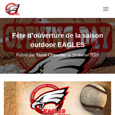
D
É
P
L
I
Fête d’ouverture de la saison
E
R
outdoor EAGLES
L
A
Publié par
Yanni Chevalier
le
16 février 2020
N
A
V
I
G
A
T
I
O
N