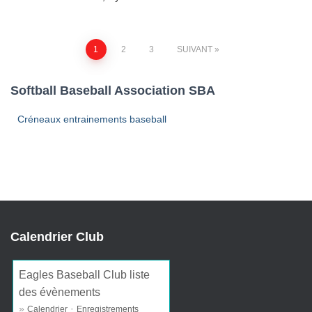
Navigation
1
2
3
SUIVANT
des
Softball Baseball Association SBA
articles
Créneaux entrainements baseball
Calendrier Club
Eagles Baseball Club liste
des évènements
»
·
Calendrier
Enregistrements