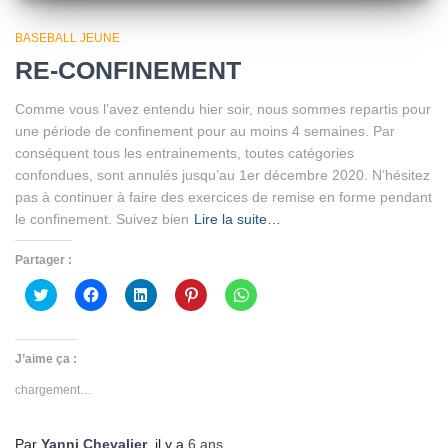
BASEBALL JEUNE
RE-CONFINEMENT
Comme vous l’avez entendu hier soir, nous sommes repartis pour
une période de confinement pour au moins 4 semaines. Par
conséquent tous les entrainements, toutes catégories
confondues, sont annulés jusqu’au 1er décembre 2020. N’hésitez
pas à continuer à faire des exercices de remise en forme pendant
le confinement. Suivez bien
Lire la suite…
Partager :
Cliquez
Cliquez
Cliquez
Cliquez
Cliquez
pour
pour
pour
pour
pour
partager
partager
partager
partager
partager
sur
sur
sur
sur
sur
Twitter(ouvre
Facebook(ouvre
LinkedIn(ouvre
Pinterest(ouvre
WhatsApp(ouvre
dans
dans
dans
dans
dans
J’aime ça :
une
une
une
une
une
nouvelle
nouvelle
nouvelle
nouvelle
nouvelle
chargement…
fenêtre)
fenêtre)
fenêtre)
fenêtre)
fenêtre)
Par
Yanni Chevalier
, il y a
6 ans