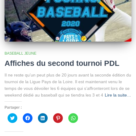
BASEBALL JEUNE
Affiches du second tournoi PDL
Il ne reste qu’un peut plus de 20 jours avant la seconde édition du
tournoi de la Ligue Pays de la Loire. Il est maintenant venu le
temps de vous dévoiler les 6 équipes qui s’affronteront lors de se
weekend dédié au baseball qui se tiendra les 3 et 4
Lire la suite…
Partager :
Cliquez
Cliquez
Cliquez
Cliquez
Cliquez
pour
pour
pour
pour
pour
partager
partager
partager
partager
partager
sur
sur
sur
sur
sur
Twitter(ouvre
Facebook(ouvre
LinkedIn(ouvre
Pinterest(ouvre
WhatsApp(ouvre