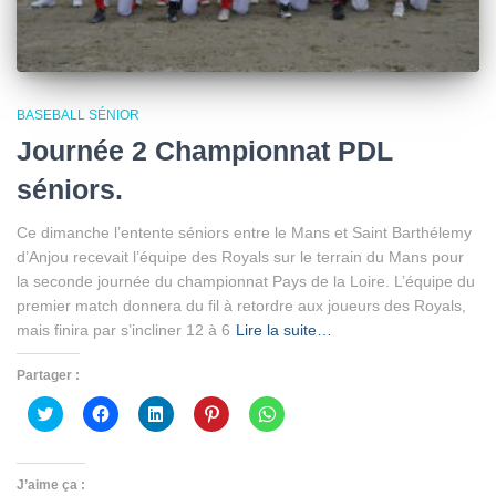
BASEBALL SÉNIOR
Journée 2 Championnat PDL
séniors.
Ce dimanche l’entente séniors entre le Mans et Saint Barthélemy
d’Anjou recevait l’équipe des Royals sur le terrain du Mans pour
la seconde journée du championnat Pays de la Loire. L’équipe du
premier match donnera du fil à retordre aux joueurs des Royals,
mais finira par s’incliner 12 à 6
Lire la suite…
Partager :
Cliquez
Cliquez
Cliquez
Cliquez
Cliquez
pour
pour
pour
pour
pour
partager
partager
partager
partager
partager
sur
sur
sur
sur
sur
Twitter(ouvre
Facebook(ouvre
LinkedIn(ouvre
Pinterest(ouvre
WhatsApp(ouvre
dans
dans
dans
dans
dans
J’aime ça :