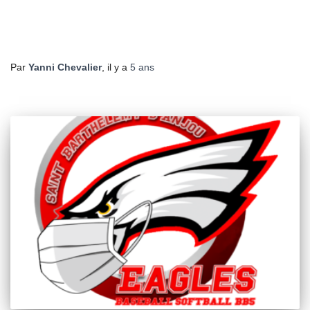
Par
Yanni Chevalier
, il y a
5 ans