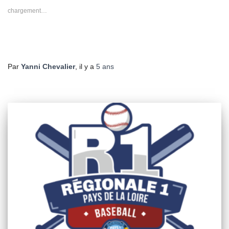
une
une
une
une
une
nouvelle
nouvelle
nouvelle
nouvelle
nouvelle
chargement…
fenêtre)
fenêtre)
fenêtre)
fenêtre)
fenêtre)
Par
Yanni Chevalier
, il y a
5 ans