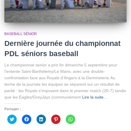
BASEBALL SÉNIOR
Dernière journée du championnat
PDL séniors baseball
Le championnat senior a pris fin dimanche 5 septembre pour
l’entente Saint-Barthélemy/Le Mans, avec une double-
confrontation face aux Royals d’Angers à la Gemmeterie.Au
terme de la journée les équipes se séparent sur un résultat de
parité : les Royals s’imposent dans le premier match (20-7) tandis
que les Eagles/GreyJays (communément
Lire la suite…
Partager :
Cliquez
Cliquez
Cliquez
Cliquez
Cliquez
pour
pour
pour
pour
pour
partager
partager
partager
partager
partager
sur
sur
sur
sur
sur