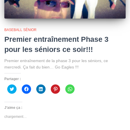
BASEBALL SÉNIOR
Premier entraînement Phase 3
pour les séniors ce soir!!!
Premier entraînement de la phase 3 pour les séniors, ce
mercredi. Ça fait du bien… Go Eagles !!!
Partager :
Cliquez
Cliquez
Cliquez
Cliquez
Cliquez
pour
pour
pour
pour
pour
partager
partager
partager
partager
partager
sur
sur
sur
sur
sur
Twitter(ouvre
Facebook(ouvre
LinkedIn(ouvre
Pinterest(ouvre
WhatsApp(ouvre
dans
dans
dans
dans
dans
J’aime ça :
une
une
une
une
une
nouvelle
nouvelle
nouvelle
nouvelle
nouvelle
chargement…
fenêtre)
fenêtre)
fenêtre)
fenêtre)
fenêtre)