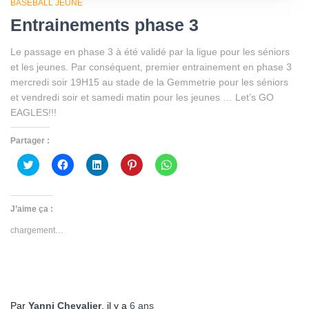
BASEBALL JEUNE
Entrainements phase 3
Le passage en phase 3 à été validé par la ligue pour les séniors
et les jeunes. Par conséquent, premier entrainement en phase 3
mercredi soir 19H15 au stade de la Gemmetrie pour les séniors
et vendredi soir et samedi matin pour les jeunes … Let’s GO
EAGLES!!!
Partager :
Cliquez
Cliquez
Cliquez
Cliquez
Cliquez
pour
pour
pour
pour
pour
partager
partager
partager
partager
partager
sur
sur
sur
sur
sur
Twitter(ouvre
Facebook(ouvre
LinkedIn(ouvre
Pinterest(ouvre
WhatsApp(ouvre
dans
dans
dans
dans
dans
J’aime ça :
une
une
une
une
une
nouvelle
nouvelle
nouvelle
nouvelle
nouvelle
chargement…
fenêtre)
fenêtre)
fenêtre)
fenêtre)
fenêtre)
Par
Yanni Chevalier
, il y a
6 ans