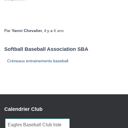
fenêtre)
fenêtre)
fenêtre)
fenêtre)
fenêtre)
Par
Yanni Chevalier
, il y a
6 ans
Softball Baseball Association SBA
Créneaux entrainements baseball
Calendrier Club
Eagles Baseball Club liste