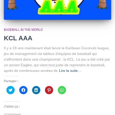
BASEBALL IN THE WORLD
KCL AAA
Il y a 18 ans maintenant était lancé la Karibean Coconuts league,
jeu de management via tableur d’équipes de baseball qui
s’affrontent dans une championnat : la KCL. Le jeu a été créé par
un ancien Eagles, qui vient tout juste de reprendre le baseball,
après de nombreuses années de
Lire la suite…
Partager :
Cliquez
Cliquez
Cliquez
Cliquez
Cliquez
pour
pour
pour
pour
pour
partager
partager
partager
partager
partager
sur
sur
sur
sur
sur
Twitter(ouvre
Facebook(ouvre
LinkedIn(ouvre
Pinterest(ouvre
WhatsApp(ouvre
dans
dans
dans
dans
dans
J’aime ça :
une
une
une
une
une
nouvelle
nouvelle
nouvelle
nouvelle
nouvelle
chargement…