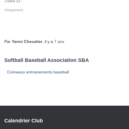
dans
dans
dans
dans
dans
J’aime ça :
une
une
une
une
une
nouvelle
nouvelle
nouvelle
nouvelle
nouvelle
chargement…
fenêtre)
fenêtre)
fenêtre)
fenêtre)
fenêtre)
Par
Yanni Chevalier
, il y a
7 ans
Softball Baseball Association SBA
Créneaux entrainements baseball
Calendrier Club