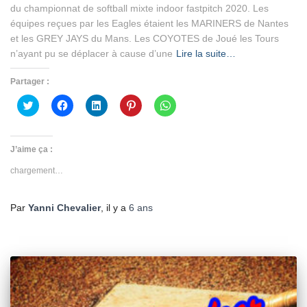
du championnat de softball mixte indoor fastpitch 2020. Les
équipes reçues par les Eagles étaient les MARINERS de Nantes
et les GREY JAYS du Mans. Les COYOTES de Joué les Tours
n’ayant pu se déplacer à cause d’une
Lire la suite…
Partager :
Cliquez
Cliquez
Cliquez
Cliquez
Cliquez
pour
pour
pour
pour
pour
partager
partager
partager
partager
partager
sur
sur
sur
sur
sur
Twitter(ouvre
Facebook(ouvre
LinkedIn(ouvre
Pinterest(ouvre
WhatsApp(ouvre
dans
dans
dans
dans
dans
J’aime ça :
une
une
une
une
une
nouvelle
nouvelle
nouvelle
nouvelle
nouvelle
chargement…
fenêtre)
fenêtre)
fenêtre)
fenêtre)
fenêtre)
Par
Yanni Chevalier
, il y a
6 ans