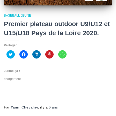
BASEBALL JEUNE
Premier plateau outdoor U9/U12 et
U15/U18 Pays de la Loire 2020.
Partager :
Cliquez
Cliquez
Cliquez
Cliquez
Cliquez
pour
pour
pour
pour
pour
partager
partager
partager
partager
partager
sur
sur
sur
sur
sur
Twitter(ouvre
Facebook(ouvre
LinkedIn(ouvre
Pinterest(ouvre
WhatsApp(ouvre
dans
dans
dans
dans
dans
J’aime ça :
une
une
une
une
une
nouvelle
nouvelle
nouvelle
nouvelle
nouvelle
chargement…
fenêtre)
fenêtre)
fenêtre)
fenêtre)
fenêtre)
Par
Yanni Chevalier
, il y a
6 ans