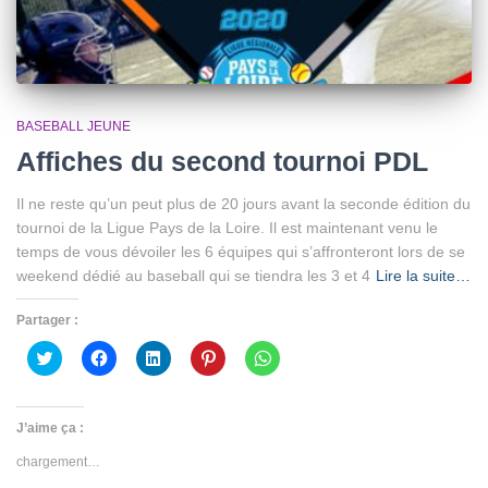
BASEBALL JEUNE
Affiches du second tournoi PDL
Il ne reste qu’un peut plus de 20 jours avant la seconde édition du
tournoi de la Ligue Pays de la Loire. Il est maintenant venu le
temps de vous dévoiler les 6 équipes qui s’affronteront lors de se
weekend dédié au baseball qui se tiendra les 3 et 4
Lire la suite…
Partager :
Cliquez
Cliquez
Cliquez
Cliquez
Cliquez
pour
pour
pour
pour
pour
partager
partager
partager
partager
partager
sur
sur
sur
sur
sur
Twitter(ouvre
Facebook(ouvre
LinkedIn(ouvre
Pinterest(ouvre
WhatsApp(ouvre
dans
dans
dans
dans
dans
J’aime ça :
une
une
une
une
une
nouvelle
nouvelle
nouvelle
nouvelle
nouvelle
chargement…
fenêtre)
fenêtre)
fenêtre)
fenêtre)
fenêtre)